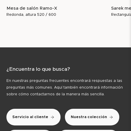
Mesa de salón Ramo-X
Sarek me
Redonda, altura 520 / 600
Rectangula
¿Encuentra lo que busca?
En nuestras preguntas frecuentes encontrará respuestas a las
preguntas más comunes. Aquí también encontrará información
sobre cómo contactarnos de la manera más sencilla.
Servicio al cliente
Nuestra colección