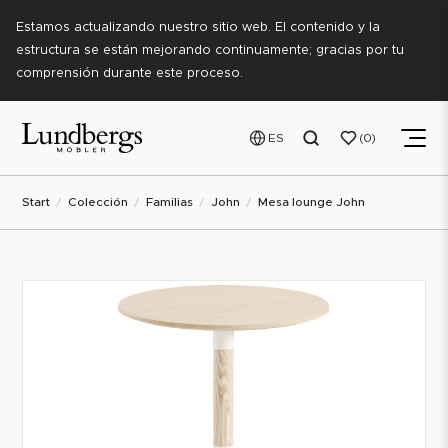
Estamos actualizando nuestro sitio web. El contenido y la
estructura se están mejorando continuamente; gracias por tu
comprensión durante este proceso.
ES
0
Start
Colección
Familias
John
Mesa lounge John