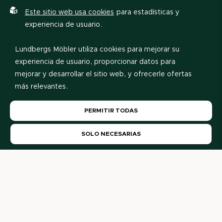
Este sitio web usa cookies
para estadísticas y
experiencia de usuario.
Lundbergs Möbler utiliza cookies para mejorar su
experiencia de usuario, proporcionar datos para
mejorar y desarrollar el sitio web, y ofrecerle ofertas
más relevantes.
Por favor, lea nuestra
política de privacidad
. Si acepta
PERMITIR TODAS
nuestro uso de cookies, elija
Permitir todas
. Si desea
Ver lista de precios
cambiar su elección más tarde, puede hacerlo al pie
SOLO NECESARIAS
de la página.
Nuestros distribuidores
Aquí encontrará nuestros distribuidores y decoradores. ¿Es
usted un particular? Contáctenos y le ayudaremos.