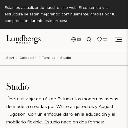
Estamos actualizando nuestro sitio web. El contenido y la
estructura se están mejorando continuamente; gracias por tu
comprensión durante este proceso.
ES
0
Start
Colección
Familias
Studio
Studio
Únete al viaje detrás de Estudio, las modernas mesas
de madera creadas por White arquitectos y August
Hugoson. Con un enfoque claro en la educación y el
mobiliario flexible, Estudio nace en dos formas: