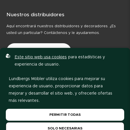
Nuestros distribuidores
Aquí encontrará nuestros distribuidores y decoradores. ¿Es
usted un particular? Contáctenos y le ayudaremos.
Nuestros distribuidores
Este sitio web usa cookies
para estadísticas y
experiencia de usuario.
Lundbergs Möbler utiliza cookies para mejorar su
experiencia de usuario, proporcionar datos para
mejorar y desarrollar el sitio web, y ofrecerle ofertas
más relevantes.
Política de privacidad
Código de conducta
Por favor, lea nuestra
política de privacidad
. Si acepta
PERMITIR TODAS
nuestro uso de cookies, elija
Permitir todas
. Si desea
cambiar su elección más tarde, puede hacerlo al pie
SOLO NECESARIAS