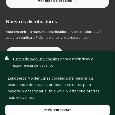
Ver lista de precios
Nuestros distribuidores
Aquí encontrará nuestros distribuidores y decoradores. ¿Es
usted un particular? Contáctenos y le ayudaremos.
Nuestros distribuidores
Este sitio web usa cookies
para estadísticas y
experiencia de usuario.
Lundbergs Möbler utiliza cookies para mejorar su
experiencia de usuario, proporcionar datos para
mejorar y desarrollar el sitio web, y ofrecerle ofertas
más relevantes.
Política de privacidad
Código de conducta
Por favor, lea nuestra
política de privacidad
. Si acepta
PERMITIR TODAS
nuestro uso de cookies, elija
Permitir todas
. Si desea