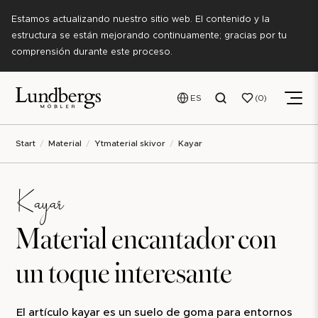
Estamos actualizando nuestro sitio web. El contenido y la
estructura se están mejorando continuamente; gracias por tu
comprensión durante este proceso.
ES
0
Start
Material
Ytmaterial skivor
Kayar
Kayar
Material encantador con
un toque interesante
El artículo kayar es un suelo de goma para entornos