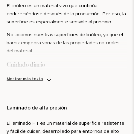
El linóleo es un material vivo que continúa
Utiliza siempre salvamanteles para objetos calientes
endureciéndose después de la producción. Por eso, la
como tazas de café, velas tipo tealight y cacerolas.
superficie es especialmente sensible al principio.
Evita:
No lacamos nuestras superficies de linóleo, ya que el
productos abrasivos
barniz empeora varias de las propiedades naturales
disolventes fuertes
del material.
limpiadores alcalinos
Cuidado diario
esponjas abrasivas
Superficie aceitada con cera dura
Limpia la superficie con un paño de microfibra
Mostrar más texto
ligeramente humedecido o un paño suave.
Una superficie aceitada con cera dura aporta a la
Si es necesario, utiliza:
madera un tacto natural y una protección que puede
Laminado de alta presión
mantenerse con el tiempo. Para manchas más difíciles:
limpiador con pH neutro
da toques suaves con una solución jabonosa; no
jabón de hiel
El laminado HT es un material de superficie resistente
frotes, ya que puede crear zonas brillantes. Para
jabón negro (de linaza)
y fácil de cuidar, desarrollado para entornos de alto
mantener la protección, recomendamos aplicar una