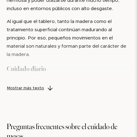
hermosa y poder utilizarse durante mucho tiempo,
Kayar no puede volver a lijarse como la madera o el
incluso en entornos públicos con alto desgaste.
linóleo.
Al igual que el tablero, tanto la madera como el
Sin embargo, como el tablero se construye con un
tratamiento superficial continúan madurando al
núcleo de contrachapado de abedul, la mesa puede
principio. Por eso, pequeños movimientos en el
reformarse o adaptarse para seguir utilizándose.
material son naturales y forman parte del carácter de
la madera.
Estaremos encantados de ayudarte a través de
nuestro
servicio de reacondicionamiento
.
Cuidado diario
Limpia las bases de madera con un paño ligeramente
Mostrar más texto
húmedo y seca siempre después.
Si es necesario, utiliza:
solución jabonosa suave
Preguntas frecuentes sobre el cuidado de
detergente lavavajillas diluido en agua
mesas
limpiador pH neutro