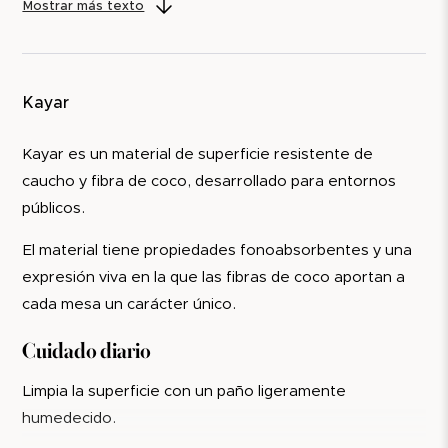
A tener en cuenta
Si el daño está cerca del borde, en algunos casos el
Mostrar más texto
tablero puede volver a fresarse o reducirse de tamaño
Evita:
mediante reacondicionamiento.
limpiadores abrasivos
Estaremos encantados de ayudarte a través de
Kayar
herramientas de fregado duras
nuestro
servicio de reacondicionamiento
.
lana de acero
Kayar es un material de superficie resistente de
caucho y fibra de coco, desarrollado para entornos
Seca los líquidos coloreados de inmediato.
públicos.
Mantenimiento a lo largo del tiempo
El material tiene propiedades fonoabsorbentes y una
Fenix normalmente no requiere mantenimiento
expresión viva en la que las fibras de coco aportan a
periódico.
cada mesa un carácter único.
Después de 10 años
Cuidado diario
Si la superficie dura se daña, el material no puede
Limpia la superficie con un paño ligeramente
repararse del mismo modo que la madera o el linóleo.
humedecido.