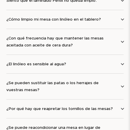
Siento que el laminado Fenix no queda limpio.
los muebles de vez en cuando. Los tacos desgastados
pueden afectar tanto a la estabilidad como al suelo.
Mantenimiento a lo largo del tiempo
¿Cómo limpio mi mesa con linóleo en el tablero?
Las bases de madera aceitada o con aceite de cera
¿Con qué frecuencia hay que mantener las mesas
dura pueden, si es necesario, mantenerse con un
aceitada con aceite de cera dura?
nuevo tratamiento superficial para conservar la
protección y el brillo de la madera con el tiempo.
¿El linóleo es sensible al agua?
Las bases lacadas normalmente solo requieren
limpieza regular.
¿Se pueden sustituir las patas o los herrajes de
Después de 10 años
vuestras mesas?
Nuestras patas y estructuras de madera pueden
¿Por qué hay que reapretar los tornillos de las mesas?
reacondicionarse, recibir un nuevo tratamiento
superficial o combinarse con nuevos tableros para
seguir utilizándose en nuevos entornos.
¿Se puede reacondicionar una mesa en lugar de