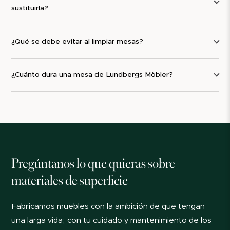
sustituirla?
Como nuestras mesas están diseñadas para
desmontarse, también hay muchas
piezas de
¿Qué se debe evitar al limpiar mesas?
repuesto
disponibles, como:
patas de mesa
¿Cuánto dura una mesa de Lundbergs Möbler?
herrajes
tacos
fijaciones
Pregúntanos lo que quieras sobre
materiales de superficie
Fabricamos muebles con la ambición de que tengan
una larga vida; con tu cuidado y mantenimiento de los