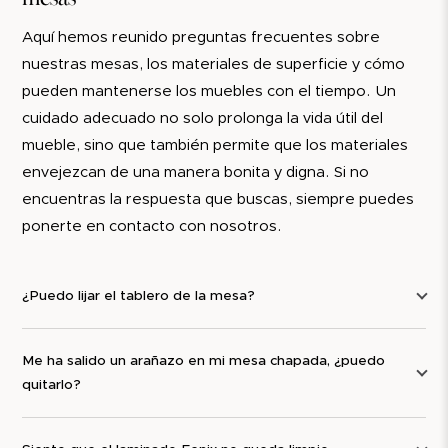
A tener en cuenta
Aquí hemos reunido preguntas frecuentes sobre
nuestras mesas, los materiales de superficie y cómo
Seca siempre la humedad y los derrames lo antes
pueden mantenerse los muebles con el tiempo. Un
posible, especialmente alrededor de fijaciones y
cuidado adecuado no solo prolonga la vida útil del
herrajes.
mueble, sino que también permite que los materiales
Evita:
envejezcan de una manera bonita y digna. Si no
encuentras la respuesta que buscas, siempre puedes
limpiadores fuertemente alcalinos
ponerte en contacto con nosotros.
disolventes
productos abrasivos
esponjas abrasivas
¿Puedo lijar el tablero de la mesa?
En entornos donde las mesas se mueven con
frecuencia, recomendamos comprobar tornillos y
Me ha salido un arañazo en mi mesa chapada, ¿puedo
fijaciones regularmente y reapretarlos si es necesario.
quitarlo?
Comprueba también los fieltros/tacos protectores de