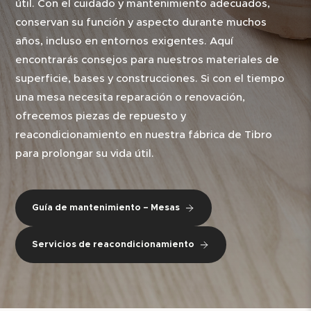
útil. Con el cuidado y mantenimiento adecuados,
conservan su función y aspecto durante muchos
años, incluso en entornos exigentes. Aquí
encontrarás consejos para nuestros materiales de
superficie, bases y construcciones. Si con el tiempo
una mesa necesita reparación o renovación,
ofrecemos piezas de repuesto y
reacondicionamiento en nuestra fábrica de Tibro
para prolongar su vida útil.
Guía de mantenimiento – Mesas
Servicios de reacondicionamiento