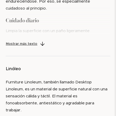
endureciéndose. Por eso, sé especialmente
cuidadoso al principio.
Cuidado diario
Limpia la superficie con un paño ligeramente
humedecido y seca siempre después con un paño
Mostrar más texto
seco. Si es necesario, utiliza una solución suave de
lavavajillas a mano o jabón: 1 parte de limpiador y 9
partes de agua.
A tener en cuenta
Linóleo
Evita dejar líquidos sobre la superficie durante mucho
Furniture Linoleum, también llamado Desktop
tiempo.
Linoleum, es un material de superficie natural con una
sensación cálida y táctil. El material es
Para evitar cambios de color irregulares, el tablero
fonoabsorbente, antiestático y agradable para
debe exponerse de forma uniforme a la luz y no
trabajar.
cubrirse con objetos durante periodos prolongados.