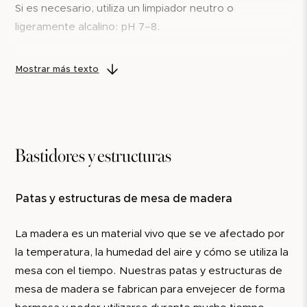
En caso de daños cerca del borde, a veces el tablero
Si es necesario, utiliza un limpiador neutro o
puede volver a fresarse o reducirse de tamaño
ligeramente alcalino: pH 7–8.
mediante reacondicionamiento. Estaremos
Seca siempre la superficie después.
encantados de ayudarte a través de nuestro
servicio
Mostrar más texto
de reacondicionamiento
.
A tener en cuenta
Retira los derrames y las manchas de inmediato para
evitar que penetren en el material.
Bastidores y estructuras
Utiliza únicamente productos de limpieza aprobados
para superficies de caucho.
Patas y estructuras de mesa de madera
Mantenimiento a lo largo del tiempo
La madera es un material vivo que se ve afectado por
Kayar normalmente requiere un mantenimiento
la temperatura, la humedad del aire y cómo se utiliza la
limitado, pero se beneficia de una limpieza regular.
mesa con el tiempo. Nuestras patas y estructuras de
Después de 10 años
mesa de madera se fabrican para envejecer de forma