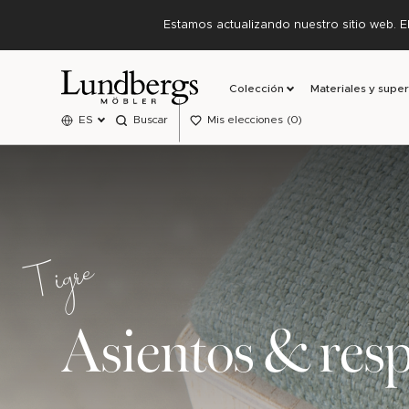
Estamos actualizando nuestro sitio web. E
Colección
Materiales y super
ES
Buscar
Mis elecciones
0
Tigre
Asientos & resp