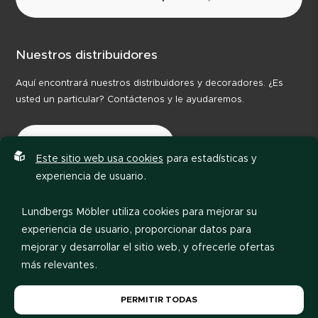
Nuestros distribuidores
Aquí encontrará nuestros distribuidores y decoradores. ¿Es
usted un particular? Contáctenos y le ayudaremos.
Nuestros distribuidores
Este sitio web usa cookies
para estadísticas y
experiencia de usuario.
Lundbergs Möbler utiliza cookies para mejorar su
experiencia de usuario, proporcionar datos para
mejorar y desarrollar el sitio web, y ofrecerle ofertas
más relevantes.
Política de privacidad
Código de conducta
Por favor, lea nuestra
política de privacidad
. Si acepta
PERMITIR TODAS
nuestro uso de cookies, elija
Permitir todas
. Si desea