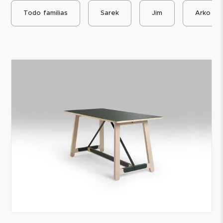
Todo
familias
Sarek
Jim
Arko
Todas nuestras mesas tienen 5 años de garantía.
Además, contamos con una garantía de repuestos de
10 años, que ilustra claramente nuestra apuesta por
garantizar la durabilidad de nuestras mesas. La familia
de mesas está probada y declarada con Möbelfakta y
cuenta con declaración ambiental de producto,
EPD
.