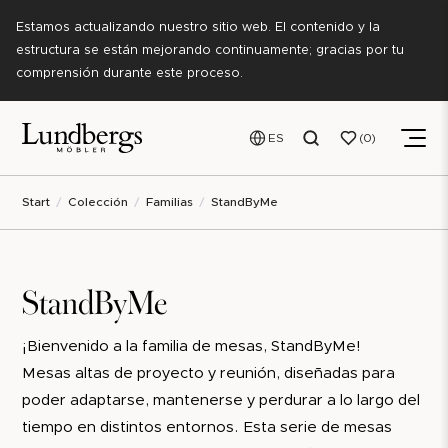
Estamos actualizando nuestro sitio web. El contenido y la
estructura se están mejorando continuamente; gracias por tu
comprensión durante este proceso.
ES
0
Start
Colección
Familias
StandByMe
StandByMe
¡Bienvenido a la familia de mesas, StandByMe!
Mesas altas de proyecto y reunión, diseñadas para
poder adaptarse, mantenerse y perdurar a lo largo del
tiempo en distintos entornos. Esta serie de mesas