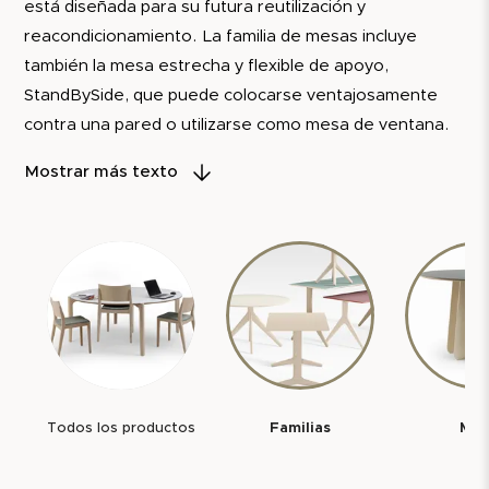
está diseñada para su futura reutilización y
reacondicionamiento. La familia de mesas incluye
también la mesa estrecha y flexible de apoyo,
StandBySide, que puede colocarse ventajosamente
contra una pared o utilizarse como mesa de ventana.
Diseñada por Ulf Linder y Kristina Lindqvist, la mesa
Mostrar más texto
StandByMe destaca por su estabilidad y por la
posibilidad de crear su propia expresión. Ya sea
dejando que los detalles metálicos adopten un color
RAL que combine con el acabado del tablero, o, ¿por
qué no, dejando que StandByMe sea completamente
monocromática?
En combinación con el taburete SitOnMe y el
herraje
de colgado
en madera, StandByMe se convierte en
Todos los productos
Familias
Mes
una solución integral que además puede incluir
electrificación
si es necesario.