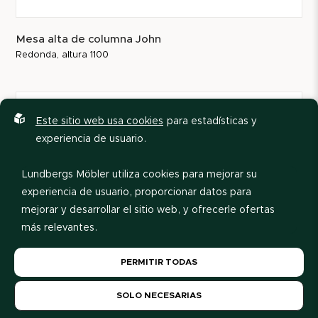
Mesa alta de columna John
Redonda, altura 1100
Este sitio web usa cookies
para estadísticas y
experiencia de usuario.
Lundbergs Möbler utiliza cookies para mejorar su
experiencia de usuario, proporcionar datos para
mejorar y desarrollar el sitio web, y ofrecerle ofertas
más relevantes.
Por favor, lea nuestra
política de privacidad
. Si acepta
PERMITIR TODAS
nuestro uso de cookies, elija
Permitir todas
. Si desea
cambiar su elección más tarde, puede hacerlo al pie
SOLO NECESARIAS
de la página.