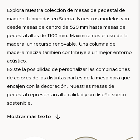
Explora nuestra colección de mesas de pedestal de
madera, fabricadas en Suecia. Nuestros modelos van
desde mesas de centro de 520 mm hasta mesas de
pedestal altas de 1100 mm. Maximizamos el uso de la
madera, un recurso renovable. Una columna de
madera maciza también contribuye a un mejor entorno
acústico.
Existe la posibilidad de personalizar las combinaciones
de colores de las distintas partes de la mesa para que
encajen con la decoración. Nuestras mesas de
pedestal representan alta calidad y un diseño sueco
sostenible.
Para demostrar nuestra confianza en la calidad de
Mostrar más texto
nuestros productos, siempre ofrecemos una garantía
de 5 años. También contamos con una garantía de