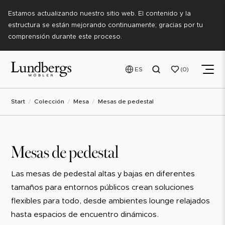
Estamos actualizando nuestro sitio web. El contenido y la
estructura se están mejorando continuamente; gracias por tu
comprensión durante este proceso.
ES
0
Start
Colección
Mesa
Mesas de pedestal
Mesas de pedestal
Las mesas de pedestal altas y bajas en diferentes
tamaños para entornos públicos crean soluciones
flexibles para todo, desde ambientes lounge relajados
hasta espacios de encuentro dinámicos.