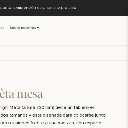
s por tu comprensión durante este proceso.
res
Sobre nosotros
èta mesa
ghi Mèta (altura 730 mm) tiene un tablero en
 dos tamaños y está diseñada para colocarse junto
ara reuniones frente a una pantalla, con espacio