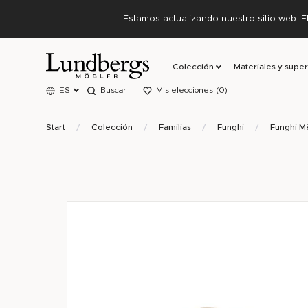
Estamos actualizando nuestro sitio web. E
Colección
Materiales y super
ES
Buscar
Mis elecciones
0
Start
Colección
Familias
Funghi
Funghi M