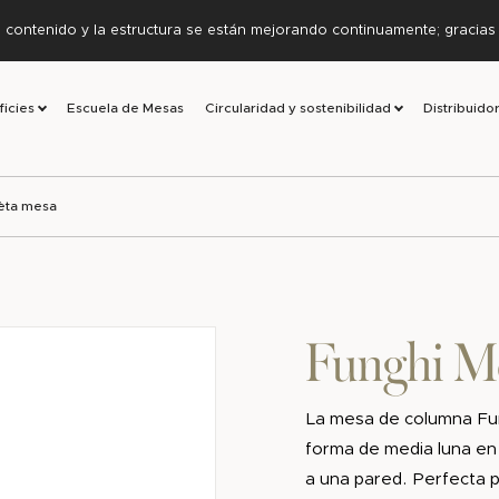
l contenido y la estructura se están mejorando continuamente; gracia
ficies
Escuela de Mesas
Circularidad y sostenibilidad
Distribuido
èta mesa
Funghi M
La mesa de columna Fun
forma de media luna en
a una pared. Perfecta p