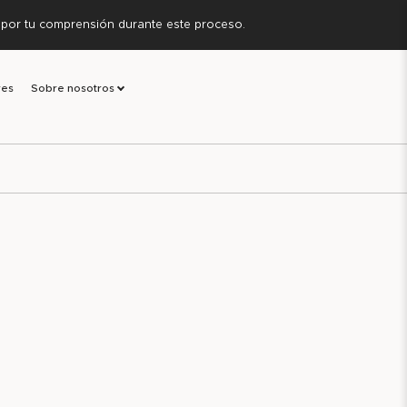
s por tu comprensión durante este proceso.
res
Sobre nosotros