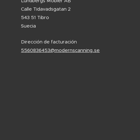
Lundbergs Möbler AB
Calle Tidavadsgatan 2
543 51 Tibro
Suecia
Dirección de facturación
5560836453@modernscanning.se