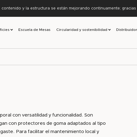
l contenido y la estructura se están mejorando continuamente; gracia
ficies
Escuela de Mesas
Circularidad y sostenibilidad
Distribuido
ral con versatilidad y funcionalidad. Son
regan con protectores de goma adaptados al tipo
gaste. Para facilitar el mantenimiento local y