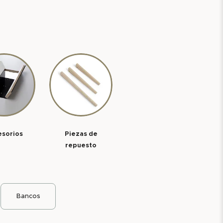
esorios
Piezas de
repuesto
Bancos