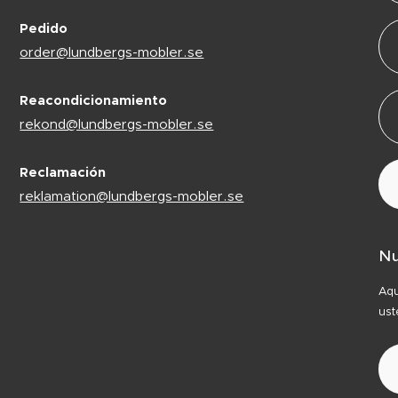
Pedido
order@lundbergs-mobler.se
Reacondicionamiento
rekond@lundbergs-mobler.se
Reclamación
reklamation@lundbergs-mobler.se
Nu
Aqu
ust