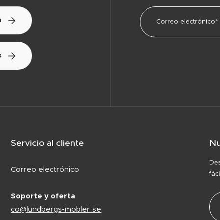
n
s
Servicio al cliente
Nu
Des
Correo electrónico
fác
Soporte y oferta
co@lundbergs-mobler.se