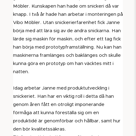
Möbler. Kunskapen han hade om snickeri då var
knapp. I två år hade han arbetar i monteringen på
Vibo Möbler. Utan snickerierfarenhet fick Janne
börja med att lära sig av de andra snickarna. Han
lärde sig maskin för maskin, och efter ett tag fick
han börja med prototypframställning. Nu kan han
maskinerna framlänges och baklänges och skulle
kunna göra en prototyp om han väcktes mitt i
natten.
Idag arbetar Janne med produktutveckling i
snickeriet. Han har en viktig roll i detta då han
genom åren fått en otroligt imponerande
förmåga att kunna föreställa sig om en
produktidé är genomförbar och hållbar, samt hur
den bör kvalitetssäkras.