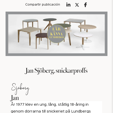
Compartir publicación
Jan Sjöberg, snickarproffs
Sjöberg
Jan
År 1977 klev en ung, lång, ståtlig 18-åring in
genom dörrarna till snickeriet på Lundbergs