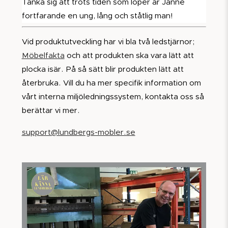
Tänka sig att trots tiden som löper är Janne
fortfarande en ung, lång och ståtlig man!
Vid produktutveckling har vi bla två ledstjärnor;
Möbelfakta
och att produkten ska vara lätt att
plocka isär. På så sätt blir produkten lätt att
återbruka. Vill du ha mer specifik information om
vårt interna miljöledningssystem, kontakta oss så
berättar vi mer.
support@lundbergs-mobler.se