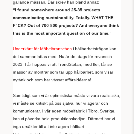
gällande mässan. Där skrev han bland annat;
“I found somewhere around 25-35 projects
communicating sustainability. Totally. WHAT THE
F”CK? Out of 700-800 projects? And everyone think
this is the most important question of our time.”
Underkänt för Möbelbranschen
i hållbarhetsfrågan kan
det sammanfattas med. Nu är det dags för revansch
2023! I år hoppas vi att TrendStefan, med fler, får se
massor av montrar som tar upp hållbarhet, som visar
nytänk och som har vässat affärsidéerna!
Samtidigt som vi är optimistiska måste vi vara realistiska,
vi måste se kritiskt på oss själva, hur vi agerar och
kommunicerar.
I vår egen möbelfabrik i Tibro, Sverige,
kan vi påverka hela produktionskedjan. Därmed har vi
inga ursäkter till att inte agera hållbart.