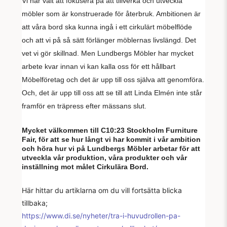
Vi har valt att fokusera på att tillverka och utveckla
möbler som är konstruerade för återbruk. Ambitionen är
att våra bord ska kunna ingå i ett cirkulärt möbelflöde
och att vi på så sätt förlänger möblernas livslängd. Det
vet vi gör skillnad. Men
Lundbergs Möbler har mycket
arbete kvar innan vi kan kalla oss för ett hållbart
Möbelföretag o
ch det är upp till oss själva att genomföra.
Och, det är upp till oss att se till att Linda Elmén inte står
framför en träpress efter mässans slut.
Mycket välkommen till C10:23 Stockholm Furniture
Fair, för att se hur långt vi har kommit i vår ambition
och höra hur vi på Lundbergs Möbler arbetar för att
utveckla vår produktion, våra produkter och vår
inställning mot målet Cirkulära Bord.
Här hittar du artiklarna om du vill fortsätta blicka
tillbaka;
https://www.di.se/nyheter/tra-i-huvudrollen-pa-