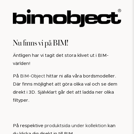
Nu finns vi på BIM!
Äntligen har vi tagit det stora klivet ut i BIM-
världen!
På
BIM-Object
hittar ni alla våra bordsmodeller.
Där finns möjlighet att göra olika val och se dem
direkt i 3D. Självklart går det att ladda ner olika
filtyper.
På respektive
produktsida under kollektion
kan
du klicka dig direkt in till BIM.