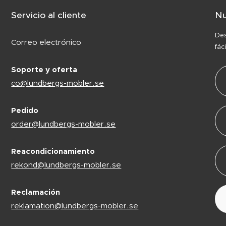
Servicio al cliente
Nu
Des
Correo electrónico
fác
Soporte y oferta
co@lundbergs-mobler.se
Pedido
order@lundbergs-mobler.se
Reacondicionamiento
rekond@lundbergs-mobler.se
Reclamación
reklamation@lundbergs-mobler.se