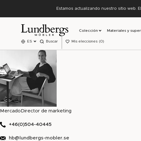
Estamos actualizando nuestro sitio web. E
Colección
Materiales y super
ES
Buscar
Mis elecciones
0
Mercado
Director de marketing
+46(0)504-40445
hb@lundbergs-mobler.se