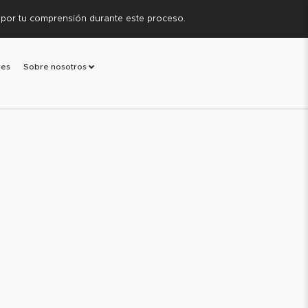
s por tu comprensión durante este proceso.
res
Sobre nosotros