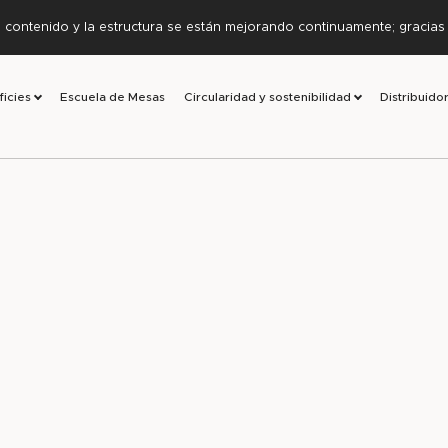
l contenido y la estructura se están mejorando continuamente; gracia
ficies
Escuela de Mesas
Circularidad y sostenibilidad
Distribuido