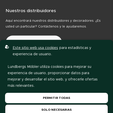
Nuestros distribuidores
Aquí encontrará nuestros distribuidores y decoradores. ¿Es
usted un particular? Contáctenos y le ayudaremos.
Nuestros distribuidores
Este sitio web usa cookies
para estadísticas y
experiencia de usuario.
Lundbergs Möbler utiliza cookies para mejorar su
experiencia de usuario, proporcionar datos para
mejorar y desarrollar el sitio web, y ofrecerle ofertas
más relevantes.
Política de privacidad
Código de conducta
Por favor, lea nuestra
política de privacidad
. Si acepta
PERMITIR TODAS
nuestro uso de cookies, elija
Permitir todas
. Si desea
cambiar su elección más tarde, puede hacerlo al pie
SOLO NECESARIAS