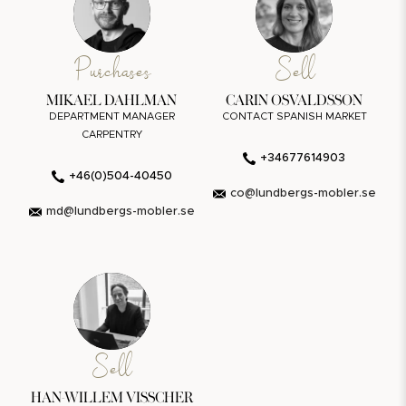
Purchases
Sell
MIKAEL DAHLMAN
CARIN OSVALDSSON
DEPARTMENT MANAGER
CONTACT SPANISH MARKET
CARPENTRY
+34677614903
+46(0)504-40450
co@lundbergs-mobler.se
md@lundbergs-mobler.se
Sell
HAN-WILLEM VISSCHER