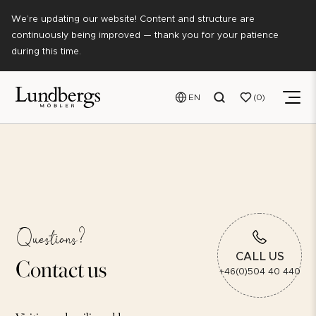
We’re updating our website! Content and structure are
continuously being improved — thank you for your patience
during this time.
EN
0
Questions?
Contact us
CALL US
+46(0)504 40 440