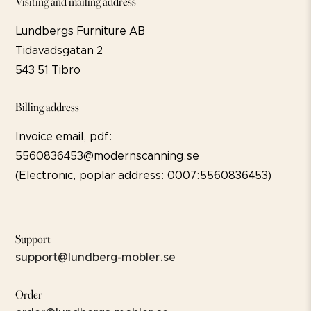
Visiting and mailing address
Lundbergs Furniture AB
Tidavadsgatan 2
543 51 Tibro
Billing address
Invoice email, pdf:
5560836453@modernscanning.se
(Electronic, poplar address: 0007:5560836453)
Support
support@lundberg-mobler.se
Order