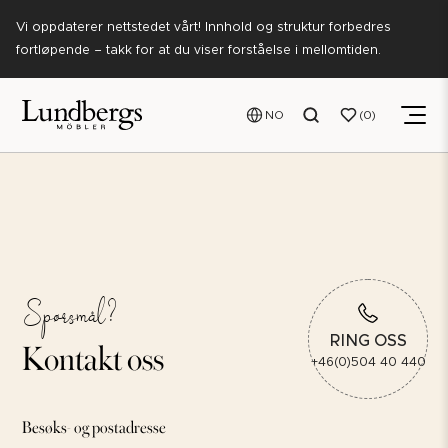
Vi oppdaterer nettstedet vårt! Innhold og struktur forbedres
fortløpende – takk for at du viser forståelse i mellomtiden.
NO
0
Spørsmål?
Kontakt oss
RING OSS
+46(0)504 40 440
Besøks- og postadresse