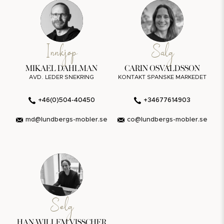
Innkjøp
Salg
MIKAEL DAHLMAN
CARIN OSVALDSSON
AVD. LEDER SNEKRING
KONTAKT SPANSKE MARKEDET
+46(0)504-40450
+34677614903
md@lundbergs-mobler.se
co@lundbergs-mobler.se
Selg
HAN-WILLEM VISSCHER