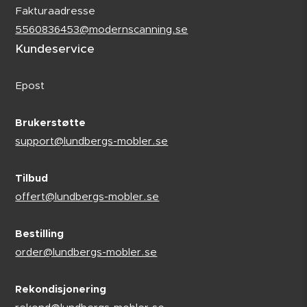
Fakturaadresse
5560836453@modernscanning.se
Kundeservice
Epost
Brukerstøtte
support@lundbergs-mobler.se
Tilbud
offert@lundbergs-mobler.se
Bestilling
order@lundbergs-mobler.se
Rekondisjonering