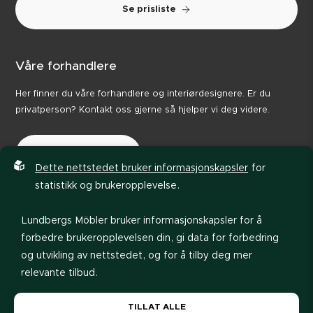
Se prisliste
Våre forhandlere
Her finner du våre forhandlere og interiørdesignere. Er du
privatperson? Kontakt oss gjerne så hjelper vi deg videre.
Våre forhandlere
Dette nettstedet bruker informasjonskapsler
for
statistikk og brukeropplevelse.
Lundbergs Möbler bruker informasjonskapsler for å
forbedre brukeropplevelsen din, gi data for forbedring
og utvikling av nettstedet, og for å tilby deg mer
relevante tilbud.
Personvernerklæring
Retningslinjer
Les vår
personvernerklæring
. Hvis du godtar vår bruk
TILLAT ALLE