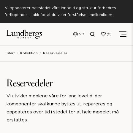
Vi oppdaterer nettstedet vårt! Innhold og struktur forbedres
fortløpende – takk for at du viser forståelse i mellomtiden.
NO
0
Start
Kollektion
Reservedeler
Reservedeler
Vi utvikler møblene våre for lang levetid, der
komponenter skal kunne byttes ut, repareres og
oppdateres over tid i stedet for at hele møbelet må
erstattes.