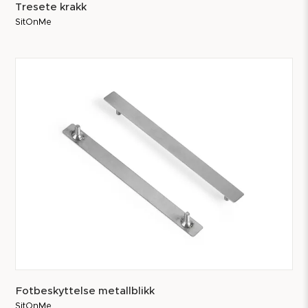
Tresete krakk
SitOnMe
Fotbeskyttelse metallblikk
SitOnMe