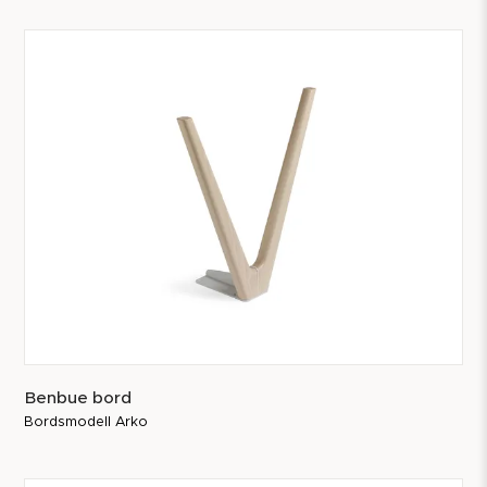
møbelets levetid.
Rekondisjonering og reservedeler tilbys også for
utvalgte møbler utenfor vårt eget sortiment.
Benbue bord
Bordsmodell Arko