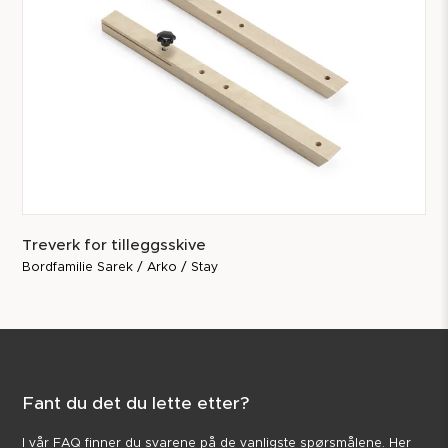
Treverk for tilleggsskive
Bordfamilie Sarek / Arko / Stay
Fant du det du lette etter?
I vår FAQ finner du svarene på de vanligste spørsmålene. Her