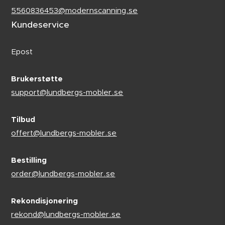
5560836453@modernscanning.se
Kundeservice
Epost
Brukerstøtte
support@lundbergs-mobler.se
Tilbud
offert@lundbergs-mobler.se
Bestilling
order@lundbergs-mobler.se
Rekondisjonering
rekond@lundbergs-mobler.se