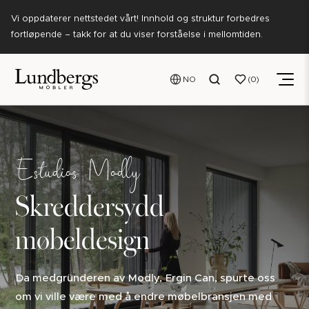
Vi oppdaterer nettstedet vårt! Innhold og struktur forbedres
fortløpende – takk for at du viser forståelse i mellomtiden.
NO
0
Estudios Modly
Skreddersydd
møbeldesign
Da medgründeren av Modly, Ergin Can, spurte oss
om vi ville være med å endre møbelbransjen med