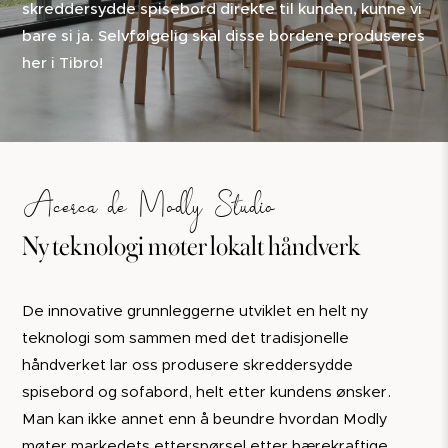
skreddersydde spisebord direkte til kunden, kunne vi
bare si ja. Selvfølgelig skal disse bordene produseres
her i Tibro!
Acerca de Modly Studio
Ny teknologi møter lokalt håndverk
De innovative grunnleggerne utviklet en helt ny
teknologi som sammen med det tradisjonelle
håndverket lar oss produsere skreddersydde
spisebord og sofabord, helt etter kundens ønsker.
Man kan ikke annet enn å beundre hvordan Modly
møter markedets etterspørsel etter bærekraftige