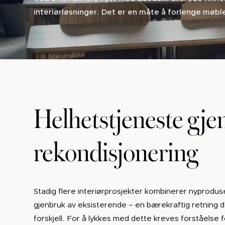
interiørløsninger. Det er en måte å forlenge møble
Helhetstjeneste gj
rekondisjonering
Stadig flere interiørprosjekter kombinerer nyprodu
gjenbruk av eksisterende – en bærekraftig retning de
forskjell. For å lykkes med dette kreves forståelse 