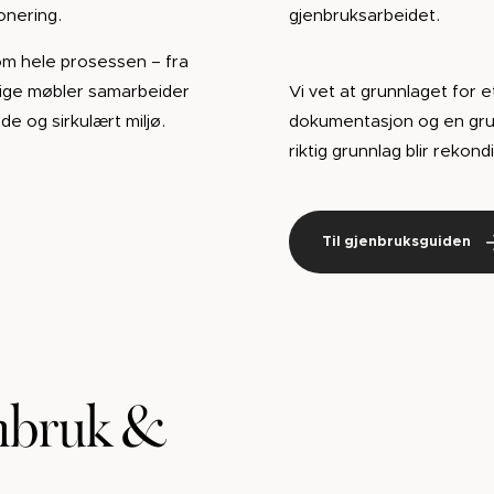
jonering.
gjenbruksarbeidet.
om hele prosessen – fra
ftige møbler samarbeider
Vi vet at grunnlaget for e
 og sirkulært miljø.
dokumentasjon og en gru
riktig grunnlag blir rekon
Til gjenbruksguiden
enbruk &