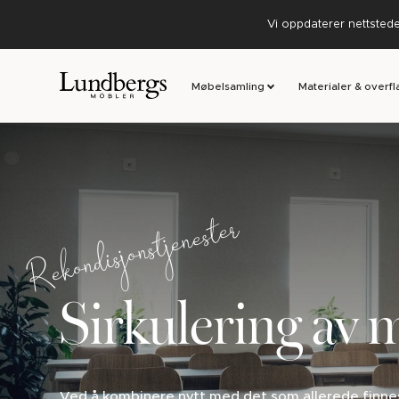
Vi oppdaterer nettstedet
Møbelsamling
Materialer & overfl
Rekondisjonstjenester
Sirkulering av 
Ved å kombinere nytt med det som allerede finne