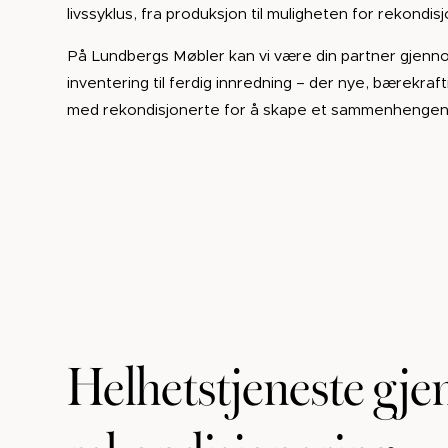
livssyklus, fra produksjon til muligheten for rekondis
På Lundbergs Møbler kan vi være din partner gjenn
inventering til ferdig innredning – der nye, bærekra
med rekondisjonerte for å skape et sammenhengende
Helhetstjeneste gj
rekondisjonering