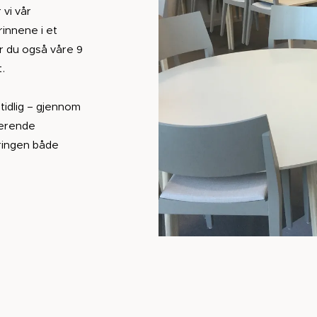
 vi vår
rinnene i et
er du også våre 9
t.
 tidlig – gjennom
terende
eringen både