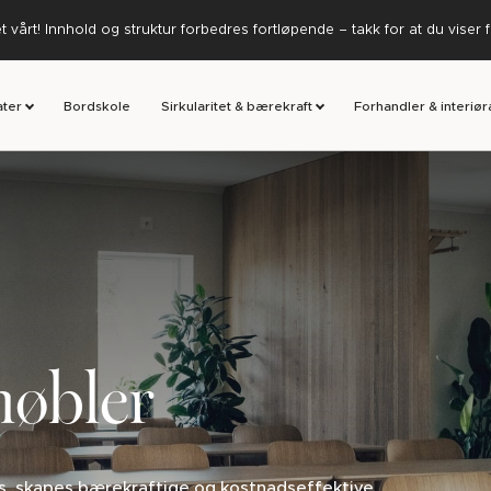
 vårt! Innhold og struktur forbedres fortløpende – takk for at du viser 
ater
Bordskole
Sirkularitet & bærekraft
Forhandler & interiør
møbler
s, skapes bærekraftige og kostnadseffektive