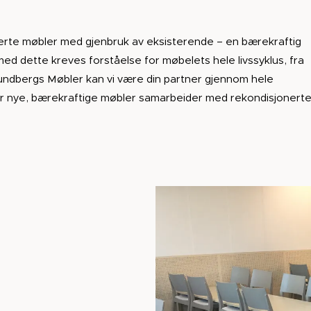
serte møbler med gjenbruk av eksisterende – en bærekraftig
s med dette kreves forståelse for møbelets hele livssyklus, fra
Lundbergs Møbler kan vi være din partner gjennom hele
 der nye, bærekraftige møbler samarbeider med rekondisjonert