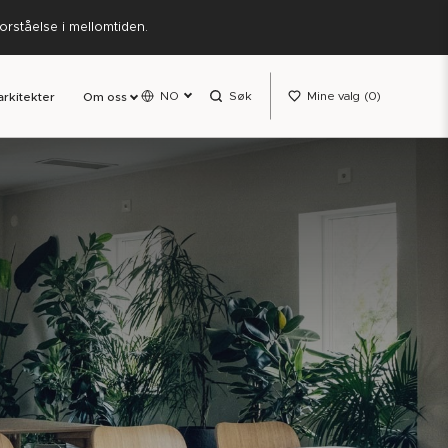
forståelse i mellomtiden.
NO
Søk
Mine valg
0
arkitekter
Om oss