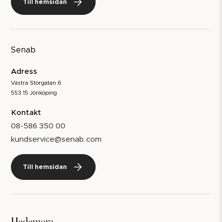
Till hemsidan
Senab
Adress
Västra Storgatan 6
553 15 Jönköping
Kontakt
08-586 350 00
kundservice@senab.com
Till hemsidan
Hedemora