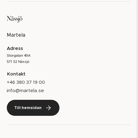
Nässjö
Martela
Adress
Storgatan 49A
571 32 Nässjö
Kontakt
+46 380 37 19 00
info@martela.se
Till hemsidan