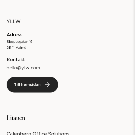
YLLW
Adress
Skeppsgatan 19
211 11 Malmö
Kontakt
hello@yllw.com
Till hemsidan
Litauen
Calenberg Office Solutions