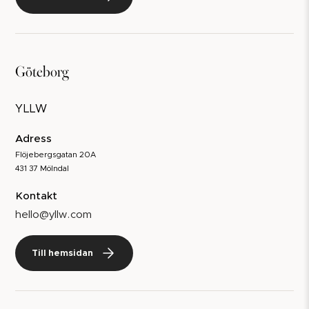
Göteborg
YLLW
Adress
Flöjebergsgatan 20A
431 37 Mölndal
Kontakt
hello@yllw.com
Till hemsidan