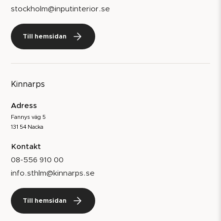
stockholm@inputinterior.se
Till hemsidan
Kinnarps
Adress
Fannys väg 5
131 54 Nacka
Kontakt
08-556 910 00
info.sthlm@kinnarps.se
Till hemsidan