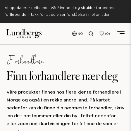
Vi oppdaterer nettstedet vårt! Innhold og struktur forbedres
fortløpende – takk for at du viser forståelse i mellomtiden.
NO
0
Forhandlere
Finn forhandlere nær deg
Våre produkter finnes hos flere kjente forhandlere i
Norge og også i en rekke andre land. På kartet
nedenfor kan du finne din nærmeste forhandler, skriv
inn ditt postnummer eller din by i feltet nedenfor
eller zoom inn i kartvisningen for å finne de som er