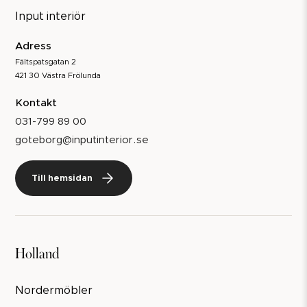
Input interiör
Adress
Fältspatsgatan 2
421 30 Västra Frölunda
Kontakt
031-799 89 00
goteborg@inputinterior.se
Till hemsidan
Holland
Nordermöbler