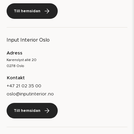
Till hemsidan
Input Interior Oslo
Adress
Karenslyst allé 20
0278 Oslo
Kontakt
+47 21 02 35 00
oslo@inputinterior.no
Till hemsidan