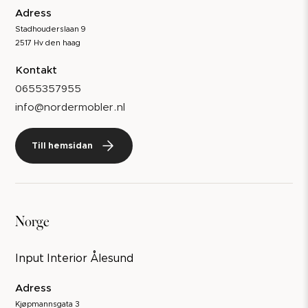
Adress
Stadhouderslaan 9
2517 Hv den haag
Kontakt
0655357955
info@nordermobler.nl
Till hemsidan
Norge
Input Interior Ålesund
Adress
Kjøpmannsgata 3