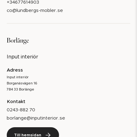
+34677614903
co@lundbergs-mobler.se
Borlänge
Input interiör
Adress
Input interiör
Borganäsvägen 16
784 33 Borlänge
Kontakt
0243-882 70
borlange@inputinterior.se
Till hemsidan