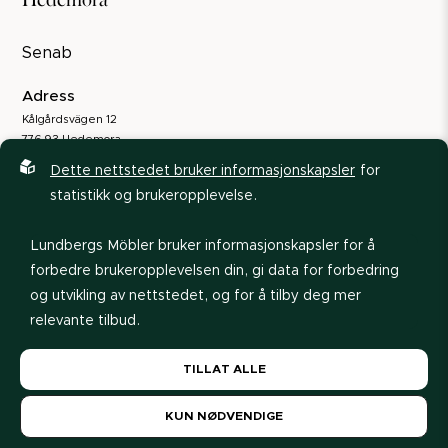
Senab
Adress
Kålgårdsvägen 12
776 93 Hedemora
Dette nettstedet bruker informasjonskapsler
for
Kontakt
statistikk og brukeropplevelse.
08-586 350 00
kundservice@senab.com
Lundbergs Möbler bruker informasjonskapsler for å
forbedre brukeropplevelsen din, gi data for forbedring
Till hemsidan
og utvikling av nettstedet, og for å tilby deg mer
relevante tilbud.
Les vår
personvernerklæring
. Hvis du godtar vår bruk
TILLAT ALLE
av informasjonskapsler, velg
Tillat alle
. Hvis du vil
Trollhättan
endre valget senere, kan du gjøre det nederst på
KUN NØDVENDIGE
siden.