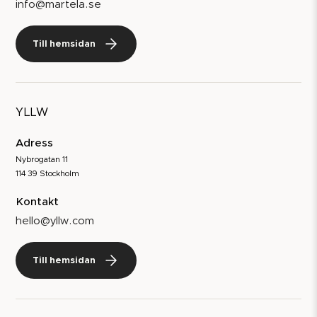
info@martela.se
Till hemsidan
YLLW
Adress
Nybrogatan 11
114 39 Stockholm
Kontakt
hello@yllw.com
Till hemsidan