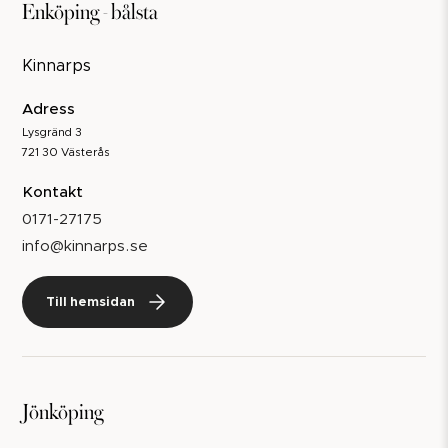
Enköping - bålsta
Kinnarps
Adress
Lysgränd 3
721 30 Västerås
Kontakt
0171-27175
info@kinnarps.se
Till hemsidan
Jönköping