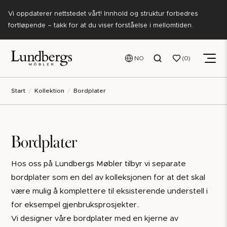
Vi oppdaterer nettstedet vårt! Innhold og struktur forbedres
fortløpende – takk for at du viser forståelse i mellomtiden.
NO
0
Start
Kollektion
Bordplater
Bordplater
Hos oss på Lundbergs Møbler tilbyr vi separate
bordplater som en del av kolleksjonen for at det skal
være mulig å komplettere til eksisterende understell i
for eksempel gjenbruksprosjekter.
Vi designer våre bordplater med en kjerne av