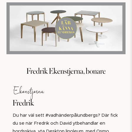
Fredrik Ekenstjerna, bonare
Ekenstjerna
Fredrik
Du har väl sett #vadhänderpålundbergs? Där fick
du se när Fredrik och David ytbehandlar en
bordsskiva, yta Desktop linoleum, med Osmo