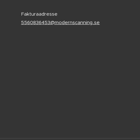
Fakturaadresse
5560836453@modernscanning.se