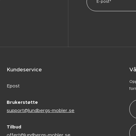
Kundeservice
Vå
Opp
Epost
for
Brukerstøtte
support@lundbergs-mobler.se
Tilbud
offert@lundbergs-mobler.se