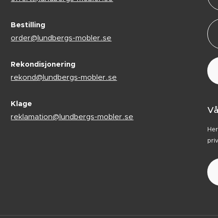
Bestilling
order@lundbergs-mobler.se
Rekondisjonering
rekond@lundbergs-mobler.se
Klage
Vå
reklamation@lundbergs-mobler.se
Her
pri