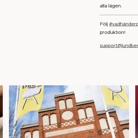
alla lägen.
Följ
#vadhänderp
produktion!
support@lundber