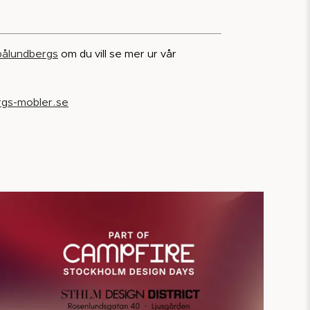
ålundbergs
om du vill se mer ur vår
gs-mobler.se