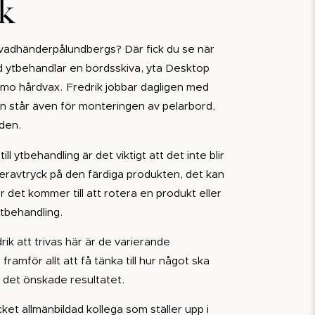
ik
#vadhänderpålundbergs? Där fick du se när
d ytbehandlar en bordsskiva, yta Desktop
mo hårdvax. Fredrik jobbar dagligen med
n står även för monteringen av pelarbord,
lden.
l ytbehandling är det viktigt att det inte blir
geravtryck på den färdiga produkten, det kan
 det kommer till att rotera en produkt eller
ytbehandling.
ik att trivas här är de varierande
framför allt att få tänka till hur något ska
å det önskade resultatet.
ket allmänbildad kollega som ställer upp i