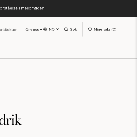
forståelse i mellomtiden.
NO
Søk
Mine valg
0
arkitekter
Om oss
edrik