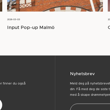
2026-03-03
2
Input Pop-up Malmö
Nyhetsbrev
er finner du også
Meld deg på nyhetsbrevet v
din. Få med deg de siste 
med å skape drømmehjemm