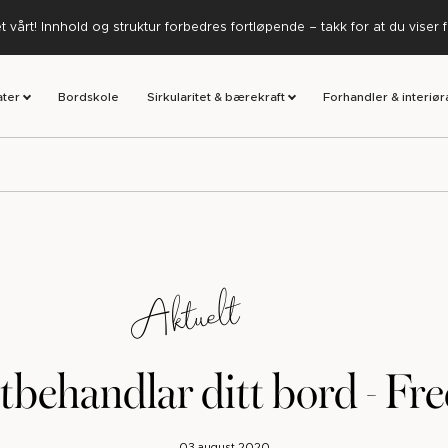
 vårt! Innhold og struktur forbedres fortløpende – takk for at du viser 
ater
Bordskole
Sirkularitet & bærekraft
Forhandler & interiør
Aktuelt
tbehandlar ditt bord - Fr
03 august 2020