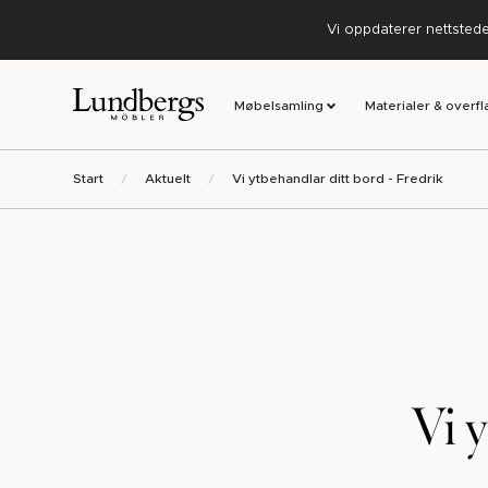
Vi oppdaterer nettstedet
Møbelsamling
Materialer & overfl
Start
Aktuelt
Vi ytbehandlar ditt bord - Fredrik
Vi y