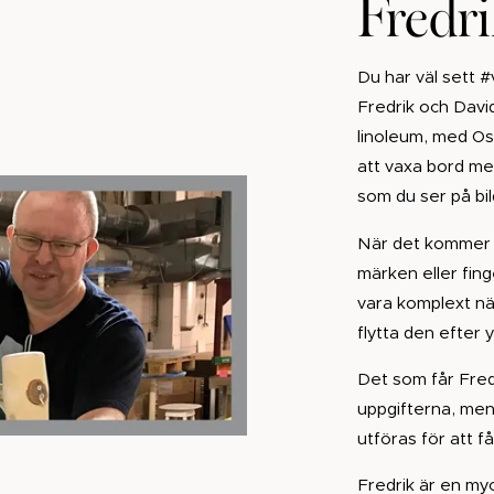
Fredr
Du har väl sett 
Fredrik och Davi
linoleum, med Os
att vaxa bord me
som du ser på bi
När det kommer til
märken eller fin
vara komplext när
flytta den efter 
Det som får Fredr
uppgifterna, men 
utföras för att f
Fredrik är en myc