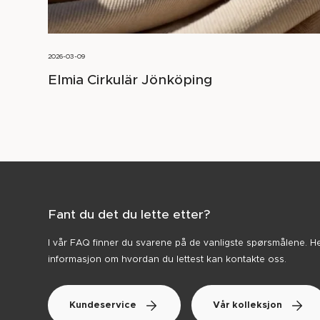
2026-03-09
Elmia Cirkulär Jönköping
Fant du det du lette etter?
I vår FAQ finner du svarene på de vanligste spørsmålene. H
informasjon om hvordan du lettest kan kontakte oss.
Kundeservice
Vår kolleksjon