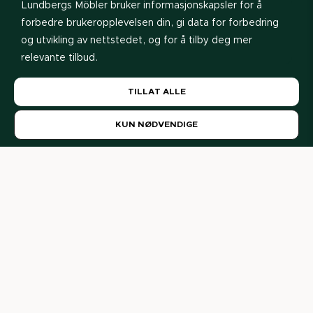
Lundbergs Möbler bruker informasjonskapsler for å
forbedre brukeropplevelsen din, gi data for forbedring
og utvikling av nettstedet, og for å tilby deg mer
relevante tilbud.
Les vår
personvernerklæring
. Hvis du godtar vår bruk
TILLAT ALLE
av informasjonskapsler, velg
Tillat alle
. Hvis du vil
Se prisliste
endre valget senere, kan du gjøre det nederst på
KUN NØDVENDIGE
siden.
Våre forhandlere
Her finner du våre forhandlere og interiørdesignere. Er du
privatperson? Kontakt oss gjerne så hjelper vi deg videre.
Våre forhandlere