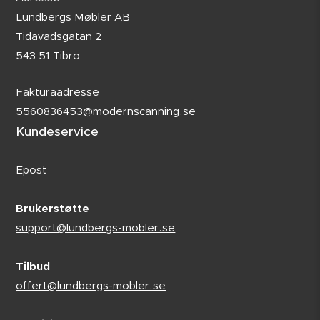
Lundbergs Møbler AB
Tidavadsgatan 2
543 51 Tibro
Fakturaadresse
5560836453@modernscanning.se
Kundeservice
Epost
Brukerstøtte
support@lundbergs-mobler.se
Tilbud
offert@lundbergs-mobler.se