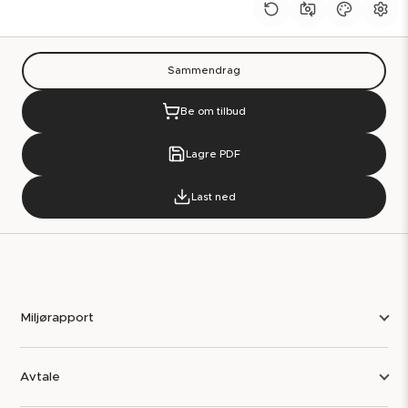
Sammendrag
Be om tilbud
Lagre PDF
Last ned
Miljørapport
Avtale