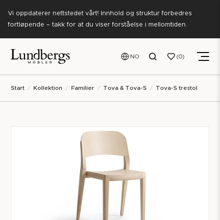
Vi oppdaterer nettstedet vårt! Innhold og struktur forbedres
fortløpende – takk for at du viser forståelse i mellomtiden.
NO
0
Start
Kollektion
Familier
Tova & Tova-S
Tova-S trestol