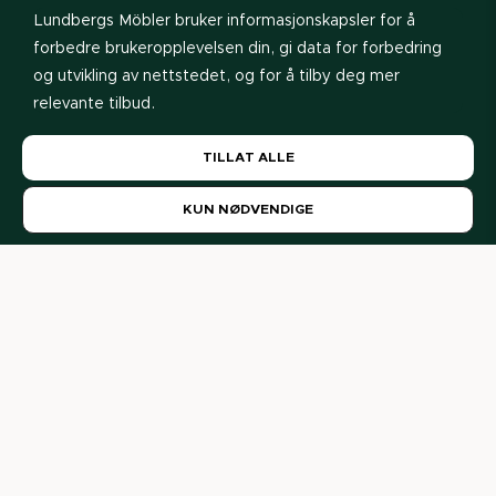
Lundbergs Möbler bruker informasjonskapsler for å
forbedre brukeropplevelsen din, gi data for forbedring
og utvikling av nettstedet, og for å tilby deg mer
relevante tilbud.
Les vår
personvernerklæring
. Hvis du godtar vår bruk
TILLAT ALLE
av informasjonskapsler, velg
Tillat alle
. Hvis du vil
Se prisliste
endre valget senere, kan du gjøre det nederst på
KUN NØDVENDIGE
siden.
Våre forhandlere
Her finner du våre forhandlere og interiørdesignere. Er du
privatperson? Kontakt oss gjerne så hjelper vi deg videre.
Våre forhandlere