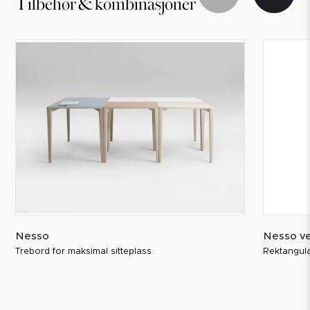
Tilbehør & kombinasjoner
Nesso
Nesso v
Trebord for maksimal sitteplass
Rektangul