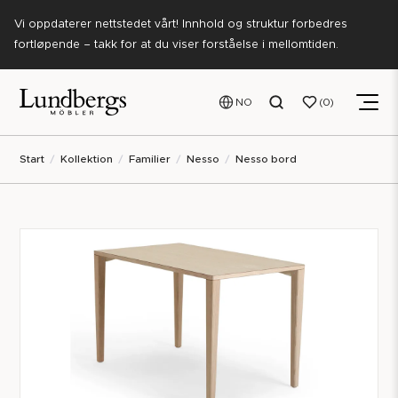
Vi oppdaterer nettstedet vårt! Innhold og struktur forbedres
fortløpende – takk for at du viser forståelse i mellomtiden.
NO
0
Start
Kollektion
Familier
Nesso
Nesso bord