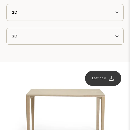
2D
3D
Last ned