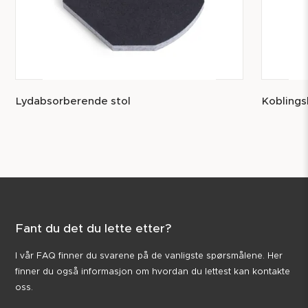
Lydabsorberende stol
Koblings
Fant du det du lette etter?
I vår FAQ finner du svarene på de vanligste spørsmålene. Her
finner du også informasjon om hvordan du lettest kan kontakte
oss.