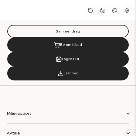
Sammendrag
Be om tilbud
Lagre PDF
Last ned
Miljørapport
Avtale