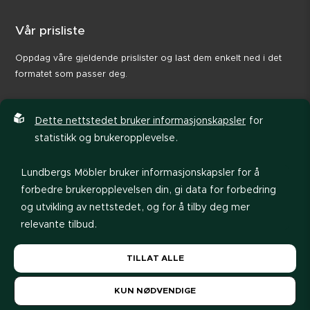
Vår prisliste
Oppdag våre gjeldende prislister og last dem enkelt ned i det
formatet som passer deg.
Dette nettstedet bruker informasjonskapsler
for
statistikk og brukeropplevelse.
Lundbergs Möbler bruker informasjonskapsler for å
forbedre brukeropplevelsen din, gi data for forbedring
og utvikling av nettstedet, og for å tilby deg mer
relevante tilbud.
Les vår
personvernerklæring
. Hvis du godtar vår bruk
TILLAT ALLE
av informasjonskapsler, velg
Tillat alle
. Hvis du vil
Se prisliste
endre valget senere, kan du gjøre det nederst på
KUN NØDVENDIGE
siden.