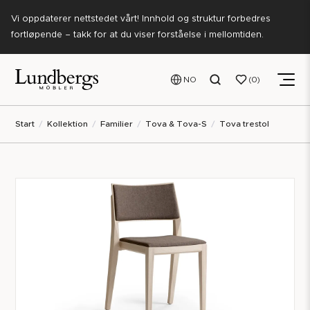
Vi oppdaterer nettstedet vårt! Innhold og struktur forbedres
fortløpende – takk for at du viser forståelse i mellomtiden.
NO
0
Start
Kollektion
Familier
Tova & Tova-S
Tova trestol