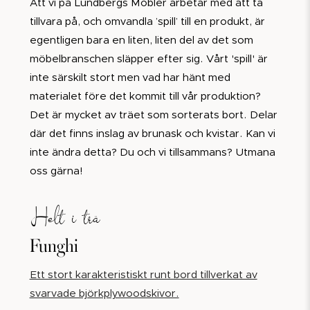
Att vi på Lundbergs Möbler arbetar med att ta
tillvara på, och omvandla ’spill’ till en produkt, är
egentligen bara en liten, liten del av det som
möbelbranschen släpper efter sig. Vårt 'spill' är
inte särskilt stort men vad har hänt med
materialet före det kommit till vår produktion?
Det är mycket av träet som sorterats bort. Delar
där det finns inslag av brunask och kvistar. Kan vi
inte ändra detta? Du och vi tillsammans? Utmana
oss gärna!
Helt i trä
Funghi
Ett stort karakteristiskt runt bord tillverkat av
svarvade björkplywoodskivor.