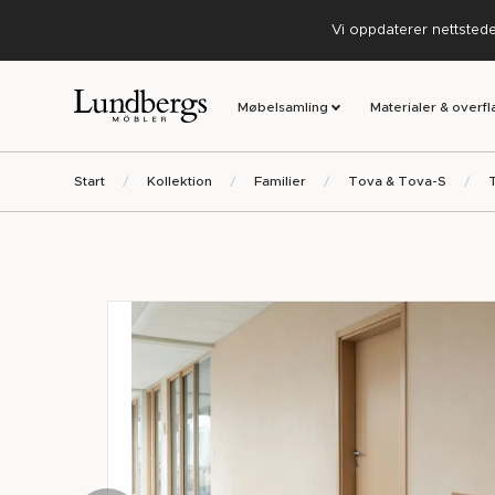
Vi oppdaterer nettstedet
Møbelsamling
Materialer & overfl
Start
Kollektion
Familier
Tova & Tova-S