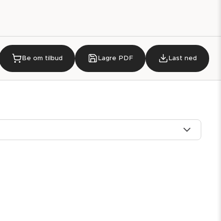
Be om tilbud
Lagre PDF
Last ned