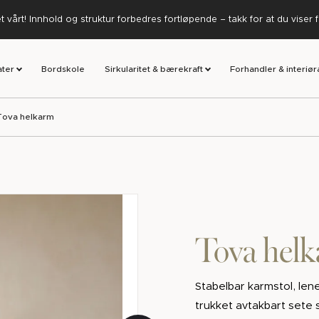
 vårt! Innhold og struktur forbedres fortløpende – takk for at du viser 
ater
Bordskole
Sirkularitet & bærekraft
Forhandler & interiør
Tova helkarm
Tova hel
Stabelbar karmstol, lene
trukket avtakbart sete 