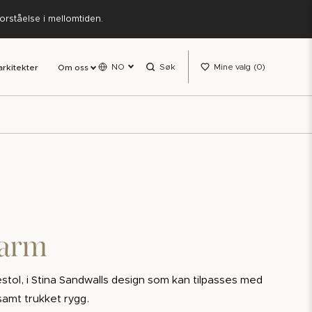
forståelse i mellomtiden.
NO
Søk
Mine valg
0
arkitekter
Om oss
karm
stol, i Stina Sandwalls design som kan tilpasses med
samt trukket rygg.