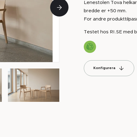
Lenestolen Tova helkarm
bredde er +50 mm.
For andre produkttilpas
Testet hos RI.SE med br
Konfigurera