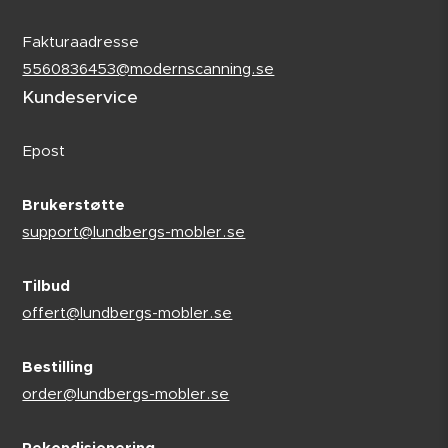
Fakturaadresse
5560836453@modernscanning.se
Kundeservice
Epost
Brukerstøtte
support@lundbergs-mobler.se
Tilbud
offert@lundbergs-mobler.se
Bestilling
order@lundbergs-mobler.se