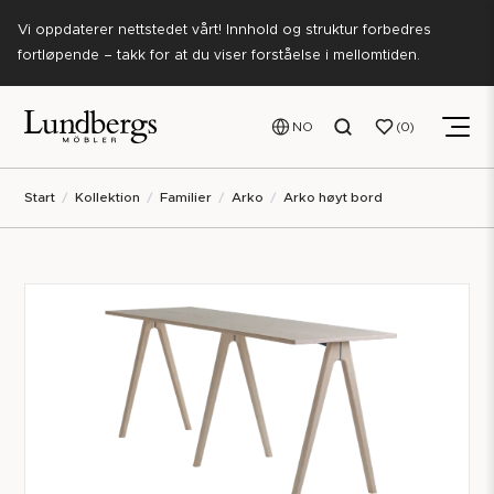
Vi oppdaterer nettstedet vårt! Innhold og struktur forbedres
fortløpende – takk for at du viser forståelse i mellomtiden.
NO
0
Start
Kollektion
Familier
Arko
Arko høyt bord