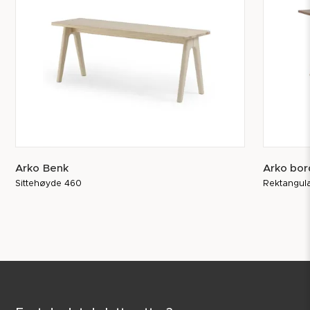
Arko Benk
Arko bor
Sittehøyde 460
Rektangul