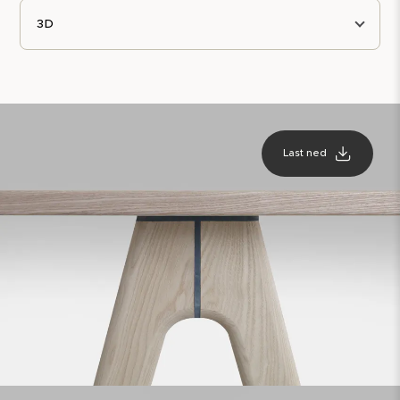
3D
Last ned