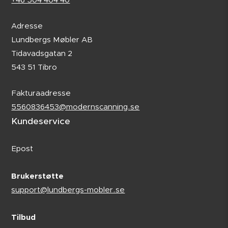
+46 504 404 40
Adresse
Lundbergs Møbler AB
Tidavadsgatan 2
543 51 Tibro
Fakturaadresse
5560836453@modernscanning.se
Kundeservice
Epost
Brukerstøtte
support@lundbergs-mobler.se
Tilbud