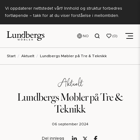
Vi oppdaterer nettstedet vårt! Innhold og struktur forbedres
fortløpende – takk for at du viser forståelse i mellomtiden.
NO
0
Start
Aktuelt
Lundbergs Møbler på Tre & Teknikk
Aktuelt
Lundbergs Møbler på Tre &
Teknikk
06 september 2024
Del innlegg