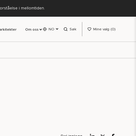
forståelse i mellomtiden.
NO
Søk
Mine valg
0
arkitekter
Om oss