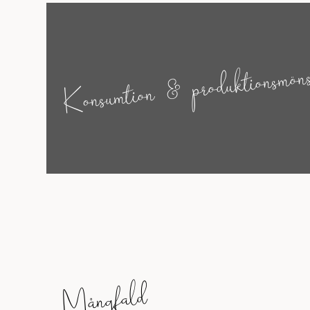
Konsumtion & produktionsmön
Mångfald