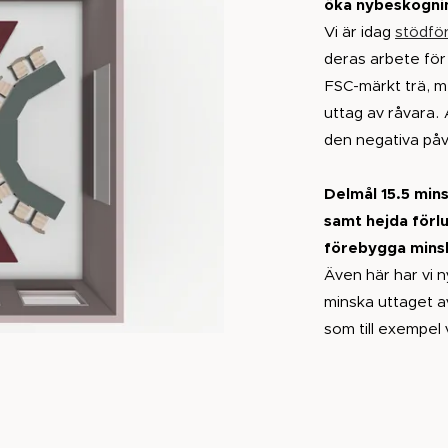
öka nybeskogni
Vi är idag
stödfö
deras arbete för
FSC-märkt trä, m
uttag av råvara.
den negativa på
Delmål 15.5 min
samt hejda förl
förebygga minsk
Även här har vi n
minska uttaget av
som till exempel 