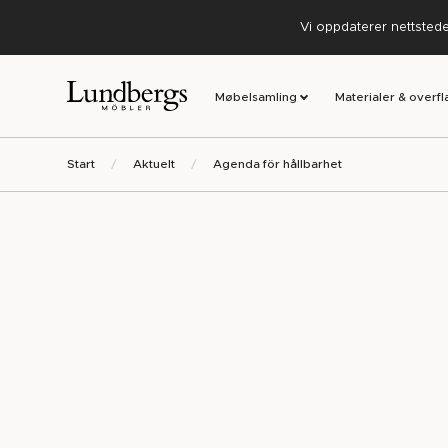
Vi oppdaterer nettstedet
Møbelsamling
Materialer & overfl
Start
Aktuelt
Agenda för hållbarhet