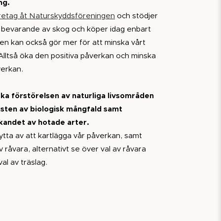
ng.
retag åt Naturskyddsföreningen
och stödjer
 bevarande av skog och köper idag enbart
en kan också gör mer för att minska vårt
 Alltså öka den positiva påverkan och minska
verkan.
ska förstörelsen av naturliga livsområden
usten av biologisk mångfald samt
andet av hotade arter.
ytta av att kartlägga vår påverkan, samt
 råvara, alternativt se över val av råvara
val av träslag.