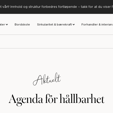
 vårt! Innhold og struktur forbedres fortløpende – takk for at du viser 
ater
Bordskole
Sirkularitet & bærekraft
Forhandler & interiør
Aktuelt
Agenda för hållbarhet