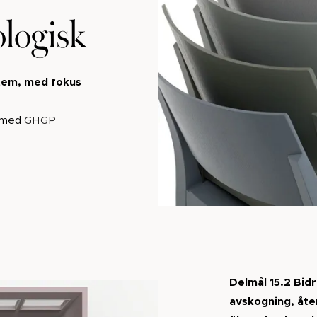
logisk
stem, med fokus
t med
GHGP
Delmål 15.2 Bidr
avskogning, åte