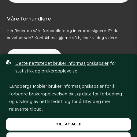
Våre forhandlere
Her finner du våre forhandlere og interiørdesignere. Er du
privatperson? Kontakt oss gjerne så hjelper vi deg videre.
Våre forhandlere
Dette nettstedet bruker informasjonskapsler
for
statistikk og brukeropplevelse.
Lundbergs Möbler bruker informasjonskapsler for å
forbedre brukeropplevelsen din, gi data for forbedring
og utvikling av nettstedet, og for å tilby deg mer
relevante tilbud.
Personvernerklæring
Retningslinjer
Les vår
personvernerklæring
. Hvis du godtar vår bruk
TILLAT ALLE
av informasjonskapsler, velg
Tillat alle
. Hvis du vil
endre valget senere, kan du gjøre det nederst på