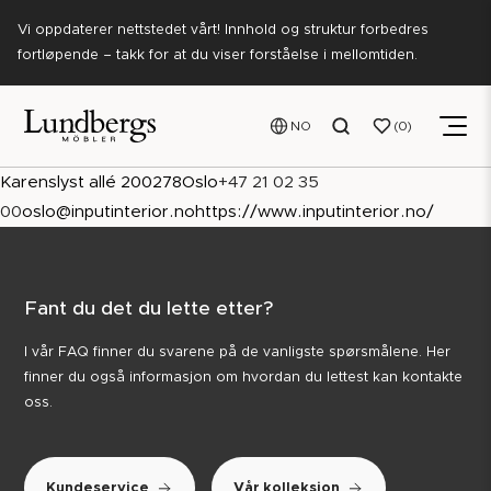
Vi oppdaterer nettstedet vårt! Innhold og struktur forbedres
fortløpende – takk for at du viser forståelse i mellomtiden.
NO
0
Karenslyst allé 20
0278
Oslo
+47 21 02 35
00
oslo@inputinterior.no
https://www.inputinterior.no/
Fant du det du lette etter?
I vår FAQ finner du svarene på de vanligste spørsmålene. Her
finner du også informasjon om hvordan du lettest kan kontakte
oss.
Kundeservice
Vår kolleksjon