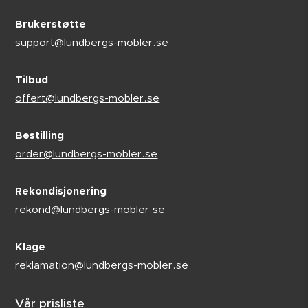
Brukerstøtte
support@lundbergs-mobler.se
Tilbud
offert@lundbergs-mobler.se
Bestilling
order@lundbergs-mobler.se
Rekondisjonering
rekond@lundbergs-mobler.se
Klage
reklamation@lundbergs-mobler.se
Vår prisliste