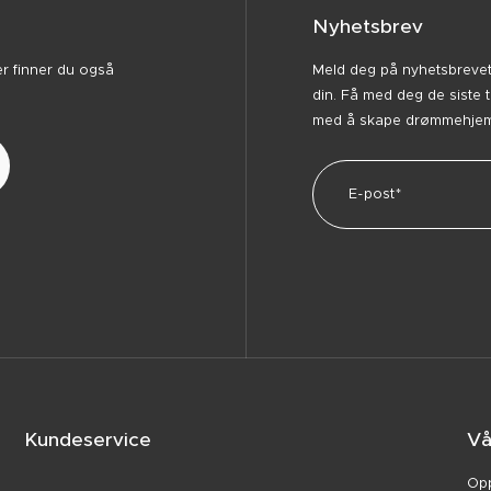
Nyhetsbrev
er finner du også
Meld deg på nyhetsbrevet v
din. Få med deg de siste 
med å skape drømmehjemm
Kundeservice
Vå
Opp