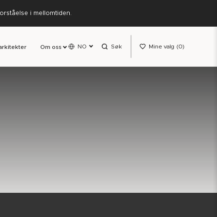
forståelse i mellomtiden.
NO
Søk
Mine valg
0
arkitekter
Om oss