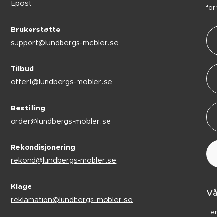
Epost
for
Brukerstøtte
support@lundbergs-mobler.se
Tilbud
offert@lundbergs-mobler.se
Bestilling
order@lundbergs-mobler.se
Rekondisjonering
rekond@lundbergs-mobler.se
Klage
Vå
reklamation@lundbergs-mobler.se
Her