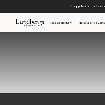
Vi oppdaterer nettstedet
Møbelsamling
Materialer & overfl